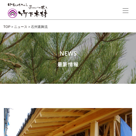
TOP
>
ニュース
>
石州素舞流
NEWS
最新情報