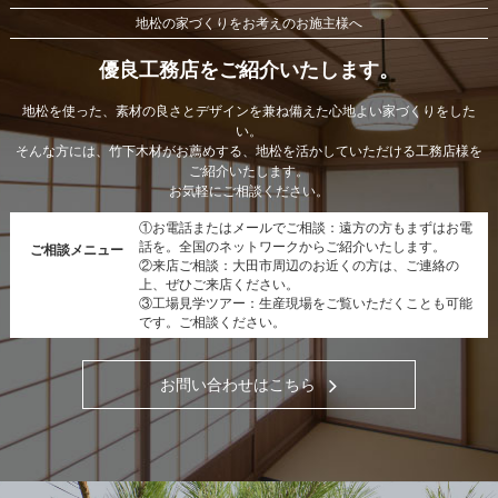
地松の家づくりをお考えのお施主様へ
優良工務店をご紹介いたします。
地松を使った、素材の良さとデザインを兼ね備えた心地よい家づくりをした
い。
そんな方には、竹下木材がお薦めする、地松を活かしていただける工務店様を
ご紹介いたします。
お気軽にご相談ください。
①お電話またはメールでご相談：遠方の方もまずはお電
話を。全国のネットワークからご紹介いたします。
ご相談メニュー
②来店ご相談：大田市周辺のお近くの方は、ご連絡の
上、ぜひご来店ください。
③工場見学ツアー：生産現場をご覧いただくことも可能
です。ご相談ください。
お問い合わせはこちら