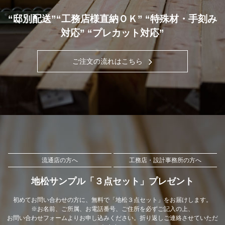
“邸別配送”“工務店様直納ＯＫ” “特殊材・手刻み
対応” “プレカット対応”
ご注文の流れはこちら
流通店の方へ
工務店・設計事務所の方へ
地松サンプル「３点セット」プレゼント
初めてお問い合わせの方に、無料で「地松３点セット」をお届けします。
※お名前、ご所属、お電話番号、ご住所を必ずご記入の上、
お問い合わせフォームよりお申し込みください。折り返しご連絡させていただ