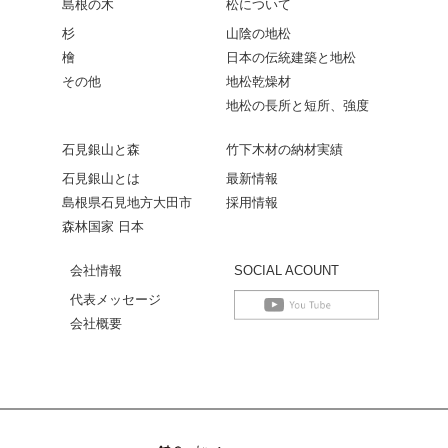
島根の木
松について
杉
山陰の地松
檜
日本の伝統建築と地松
その他
地松乾燥材
地松の長所と短所、強度
石見銀山と森
竹下木材の納材実績
石見銀山とは
最新情報
島根県石見地方大田市
採用情報
森林国家 日本
会社情報
SOCIAL ACOUNT
代表メッセージ
会社概要