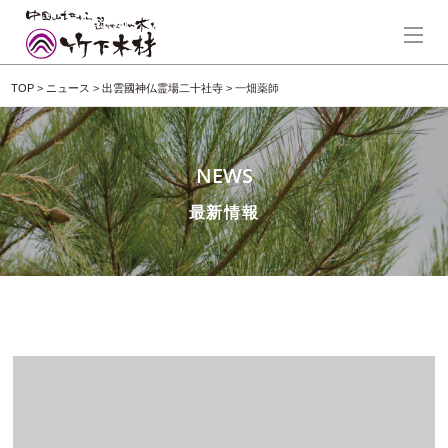
TOP
>
ニュース
>
出雲國神仏霊場二十社寺
>
一畑薬師
NEWS
最新情報