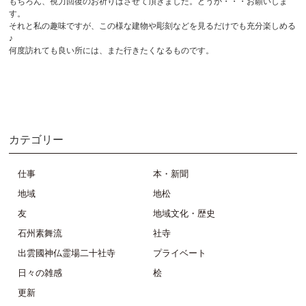
もちろん、視力回復のお祈りはさせて頂きました。どうか・・・お願いしま
す。
それと私の趣味ですが、この様な建物や彫刻などを見るだけでも充分楽しめる
♪
何度訪れても良い所には、また行きたくなるものです。
カテゴリー
仕事
本・新聞
地域
地松
友
地域文化・歴史
石州素舞流
社寺
出雲國神仏霊場二十社寺
プライベート
日々の雑感
桧
更新