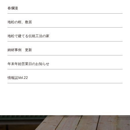
春爛漫
地松の框、敷居
地松で建てる伝統工法の家
納材事例 更新
年末年始営業日のお知らせ
情報誌Vol.22