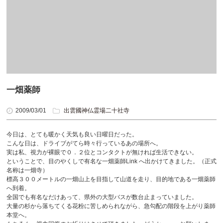
一畑薬師
2009/03/01
出雲國神仏霊場二十社寺
今日は、とても暖かく天気も良い日曜日だった。
こんな日は、ドライブがてら時々行っているあの場所へ。
実は私、視力が裸眼で０．２位とコンタクトが無ければ生活できない。
ということで、目のやくしで有名な一畑薬師Link へ出かけてきました。（正式
名称は一畑寺）
標高３００メートルの一畑山上を目指して山道を走り、目的地である一畑薬師
へ到着。
全国でも有名なだけあって、県外の大型バスが数台止まっていました。
大量の杉から落ちてくる花粉に苦しめられながら、急勾配の階段を上がり薬師
本堂へ。