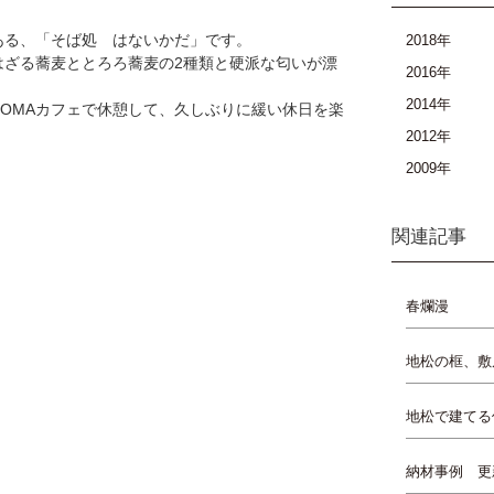
ある、「そば処 はないかだ」です。
2018年
はざる蕎麦ととろろ蕎麦の2種類と硬派な匂いが漂
2016年
2014年
OMAカフェで休憩して、久しぶりに緩い休日を楽
2012年
2009年
関連記事
春爛漫
地松の框、敷
地松で建てる
納材事例 更