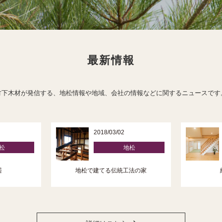
最新情報
竹下木材が発信する、地松情報や地域、会社の情報などに関するニュースです
2018/03/02
松
地松
居
地松で建てる伝統工法の家