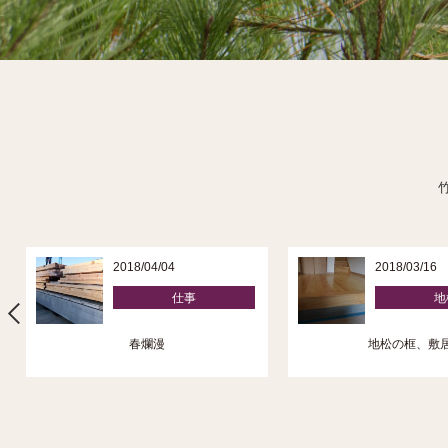
2018/04/04
2018/03/16
仕事
地
春爛漫
地松の框、敷