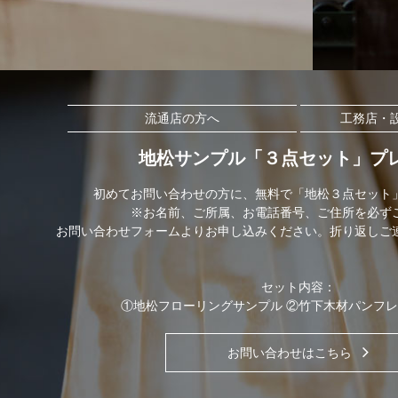
流通店の方へ
工務店・
地松サンプル「３点セット」プ
初めてお問い合わせの方に、無料で「地松３点セット
※お名前、ご所属、お電話番号、ご住所を必ず
お問い合わせフォームよりお申し込みください。折り返しご
セット内容：
①地松フローリングサンプル ②竹下木材パンフレ
お問い合わせはこちら