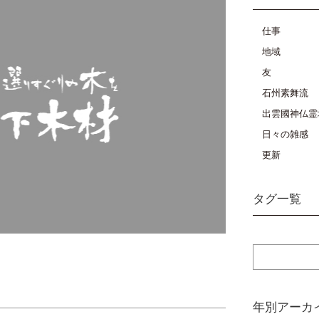
仕事
地域
友
石州素舞流
出雲國神仏霊
日々の雑感
更新
タグ一覧
年別アーカ