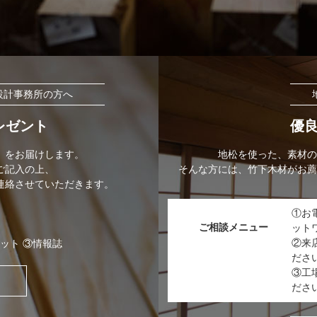
設計事務所の方へ
レゼント
優
」をお届けします。
地松を使った、素材の
ご記入の上、
そんな方には、竹下木材がお薦
連絡させていただきます。
①お
ご相談メニュー
ット
②来
ット ③情報誌
ださ
③工
ださ