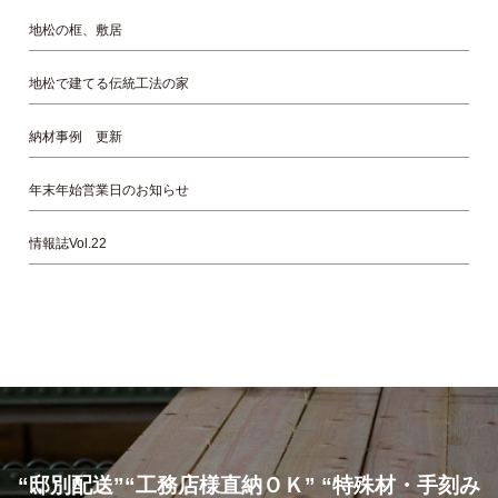
地松の框、敷居
地松で建てる伝統工法の家
納材事例 更新
年末年始営業日のお知らせ
情報誌Vol.22
“邸別配送”“工務店様直納ＯＫ” “特殊材・手刻み