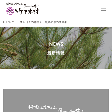
TOP
>
ニュース
>
日々の雑感
>
三瓶西の原のススキ
NEWS
最新情報