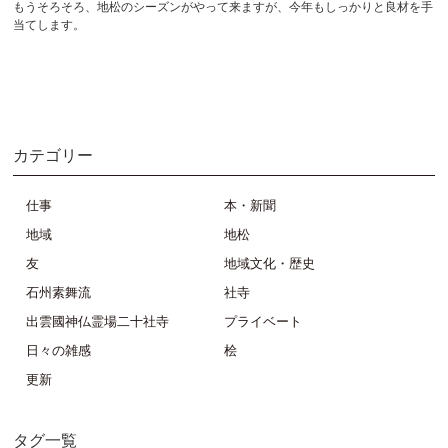
もうそろそろ、地松のシーズンがやって来ますが、今年もしっかりと良材を手
当てします。
カテゴリー
仕事
本・新聞
地域
地松
友
地域文化・歴史
石州素舞流
社寺
出雲國神仏霊場二十社寺
プライベート
日々の雑感
桧
更新
タグ一覧