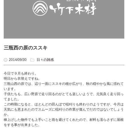
三瓶西の原のススキ
2014/09/30
日々の雑感
今日で９月も終わり。
明日から衣替えですね。
三瓶山西の原では、辺り一面にススキの穂が広がり、秋の穏やかな風に揺れて
います。
子供たちも、広い野原で走り回るのがとても楽しいようで、元気良く走り回っ
てました。
この時期になると、ほとんどの田んぼで稲刈りも終わりのようですが、今月は
天気にも恵まれたのでスムーズに稲刈りの作業が進んでだのではないでしょう
か。
棟上げした物件でも上手いこと雨を避けてくれたので、材料も濡らさずに屋根
をする事が出来ました。