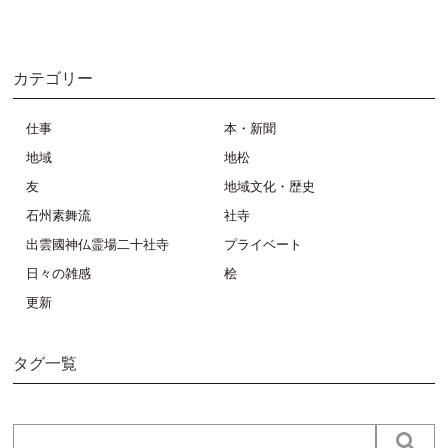
カテゴリー
仕事
本・新聞
地域
地松
友
地域文化・歴史
石州素舞流
社寺
出雲國神仏霊場二十社寺
プライベート
日々の雑感
桧
更新
タグ一覧