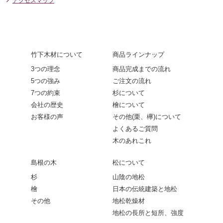
アクセスマップ
竹下木材について
商品ラインナップ
3つの理念
商品完成までの流れ
5つの強み
ご注文の流れ
7つの約束
杉について
会社の歴史
檜について
お客様の声
その他(栗、欅)について
よくあるご質問
木のあれこれ
島根の木
松について
杉
山陰の地松
檜
日本の伝統建築と地松
その他
地松乾燥材
地松の長所と短所、強度