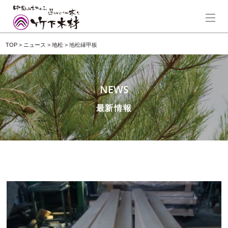
TOP
>
ニュース
>
地松
>
地松縁甲板
NEWS
最新情報