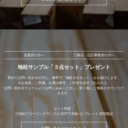
流通店の方へ
工務店・設計事務所の方へ
地松サンプル「３点セット」プレゼント
初めてお問い合わせの方に、無料で「地松３点セット」をお届けします。
※お名前、ご所属、お電話番号、ご住所を必ずご記入の上、
お問い合わせフォームよりお申し込みください。折り返しご連絡させていただ
きます。
セット内容：
①地松フローリングサンプル ②竹下木材パンフレット ③情報誌