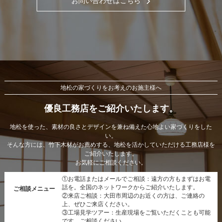
お問い合わせはこちら
地松の家づくりをお考えのお施主様へ
優良工務店をご紹介いたします。
地松を使った、素材の良さとデザインを兼ね備えた心地よい家づくりをした
い。
そんな方には、竹下木材がお薦めする、地松を活かしていただける工務店様を
ご紹介いたします。
お気軽にご相談ください。
①お電話またはメールでご相談：遠方の方もまずはお電
話を。全国のネットワークからご紹介いたします。
ご相談メニュー
②来店ご相談：大田市周辺のお近くの方は、ご連絡の
上、ぜひご来店ください。
③工場見学ツアー：生産現場をご覧いただくことも可能
です。ご相談ください。