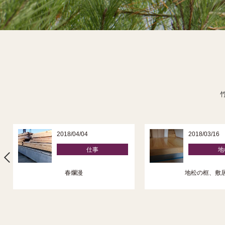
2018/04/04
2018/03/16
仕事
地
春爛漫
地松の框、敷