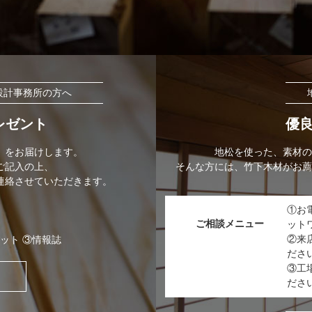
設計事務所の方へ
レゼント
優
」をお届けします。
地松を使った、素材の
ご記入の上、
そんな方には、竹下木材がお薦
連絡させていただきます。
①お
ご相談メニュー
ット
②来
ット ③情報誌
ださ
③工
ださ