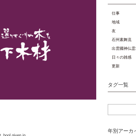
仕事
地域
友
石州素舞流
出雲國神仏霊
日々の雑感
更新
タグ一覧
年別アーカ
, bool given in