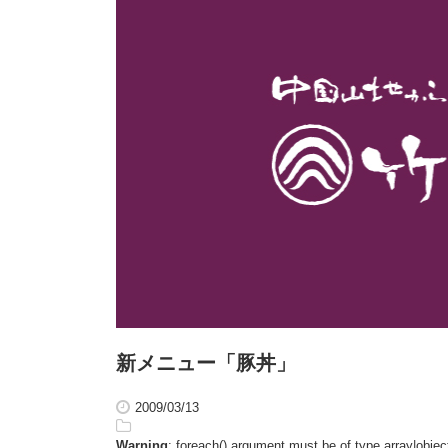
新メニュー「豚丼」
2009/03/13
Warning
: foreach() argument must be of type array|object