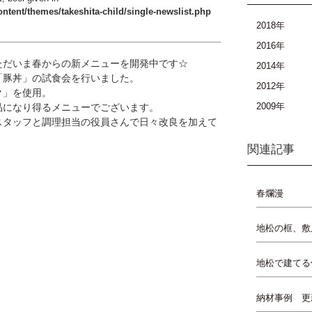
ntent/themes/takeshita-child/single-newslist.php
2018年
2016年
ただいま春からの新メニューを開発中です☆
2014年
「豚丼」の試食会を行いました。
2012年
ク」を使用。
2009年
品になり得るメニューでございます。
スタッフと調理担当の役員さんで日々改良を加えて
関連記事
春爛漫
地松の框、敷
地松で建てる
納材事例 更