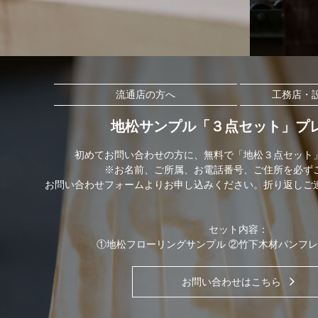
流通店の方へ
工務店・
地松サンプル「３点セット」プ
初めてお問い合わせの方に、無料で「地松３点セット
※お名前、ご所属、お電話番号、ご住所を必ず
お問い合わせフォームよりお申し込みください。折り返しご
セット内容：
①地松フローリングサンプル ②竹下木材パンフレ
お問い合わせはこちら