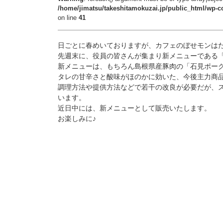
/home/jimatsu/takeshitamokuzai.jp/public_html/wp-co
on line
41
日ごとに春めいておりますが、カフェのぼせモンは
先週末に、役員の皆さんが集まり新メニューである
新メニューは、もちろん島根県産豚肉の「石見ポー
タレの甘辛さと酸味がほのかに効いた、今後主力商
調理方法や提供方法などで若干の改良が必要だが、
います。
近日中には、新メニューとして販売いたします。
お楽しみに♪