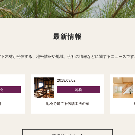
最新情報
竹下木材が発信する、地松情報や地域、会社の情報などに関するニュースです
2018/03/02
松
地松
居
地松で建てる伝統工法の家