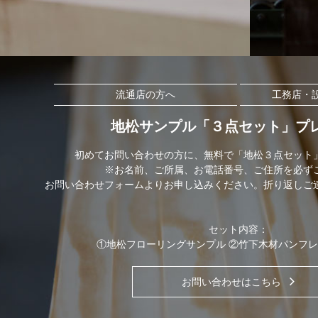
流通店の方へ
工務店・
地松サンプル「３点セット」プ
初めてお問い合わせの方に、無料で「地松３点セット
※お名前、ご所属、お電話番号、ご住所を必ず
お問い合わせフォームよりお申し込みください。折り返しご
セット内容：
①地松フローリングサンプル ②竹下木材パンフレ
お問い合わせはこちら