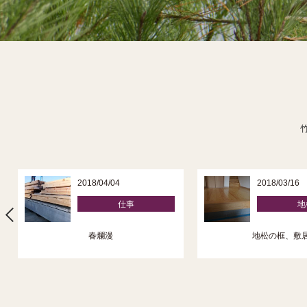
2018/04/04
2018/03/16
仕事
地
春爛漫
地松の框、敷