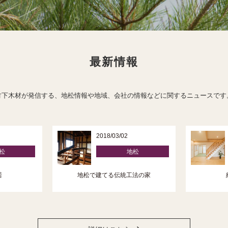
最新情報
竹下木材が発信する、地松情報や地域、会社の情報などに関するニュースです
2018/03/02
松
地松
居
地松で建てる伝統工法の家