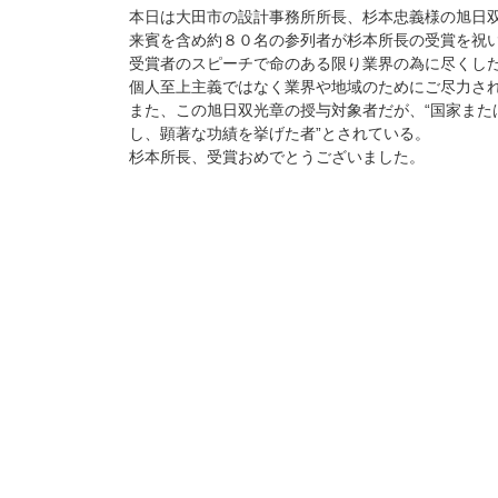
本日は大田市の設計事務所所長、杉本忠義様の旭日
来賓を含め約８０名の参列者が杉本所長の受賞を祝
受賞者のスピーチで命のある限り業界の為に尽くし
個人至上主義ではなく業界や地域のためにご尽力さ
また、この旭日双光章の授与対象者だが、“国家また
し、顕著な功績を挙げた者”とされている。
杉本所長、受賞おめでとうございました。