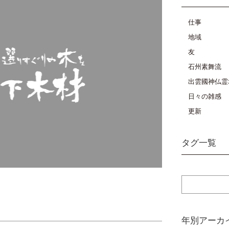
仕事
地域
友
石州素舞流
出雲國神仏霊
日々の雑感
更新
タグ一覧
年別アーカ