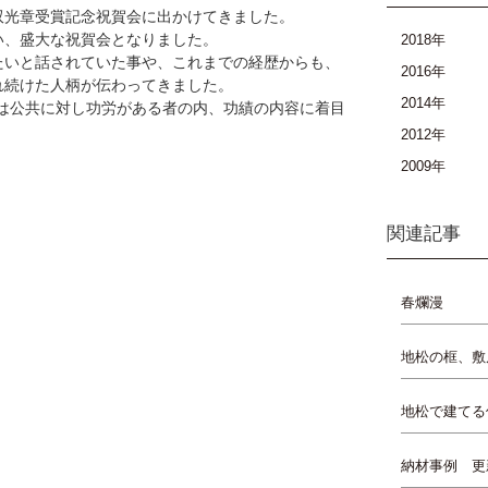
双光章受賞記念祝賀会に出かけてきました。
い、盛大な祝賀会となりました。
2018年
たいと話されていた事や、これまでの経歴からも、
2016年
れ続けた人柄が伝わってきました。
2014年
は公共に対し功労がある者の内、功績の内容に着目
2012年
2009年
関連記事
春爛漫
地松の框、敷
地松で建てる
納材事例 更