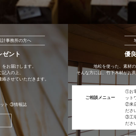
設計事務所の方へ
レゼント
優
」をお届けします。
地松を使った、素材の
ご記入の上、
そんな方には、竹下木材がお薦
連絡させていただきます。
①お
ご相談メニュー
ット
②来
ット ③情報誌
ださ
③工
ださ