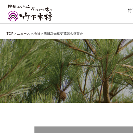
竹
TOP
>
ニュース
>
地域
>
旭日双光章受賞記念祝賀会