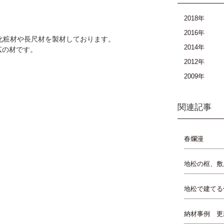
。
2018年
2016年
化粧材や長尺材を製材しております。
2014年
広の材です。
2012年
2009年
関連記事
春爛漫
地松の框、敷
地松で建てる
納材事例 更