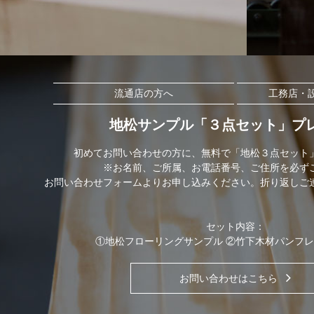
流通店の方へ
工務店・
地松サンプル「３点セット」プ
初めてお問い合わせの方に、無料で「地松３点セット
※お名前、ご所属、お電話番号、ご住所を必ず
お問い合わせフォームよりお申し込みください。折り返しご
セット内容：
①地松フローリングサンプル ②竹下木材パンフレ
お問い合わせはこちら