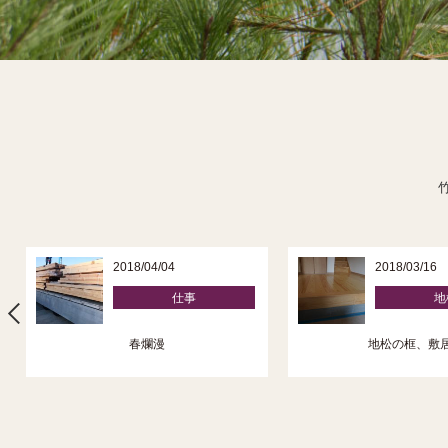
2018/04/04
2018/03/16
仕事
地
春爛漫
地松の框、敷