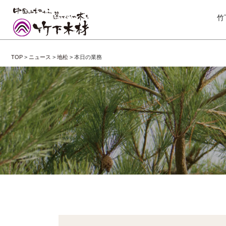
竹
TOP
>
ニュース
>
地松
>
本日の業務