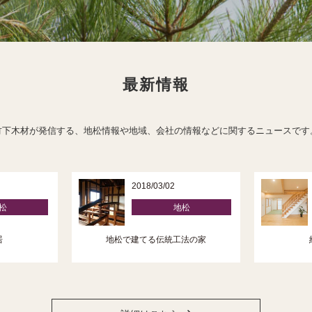
最新情報
竹下木材が発信する、地松情報や地域、会社の情報などに関するニュースです
2018/03/02
松
地松
居
地松で建てる伝統工法の家