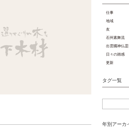
仕事
地域
友
石州素舞流
出雲國神仏霊
日々の雑感
更新
タグ一覧
年別アーカ