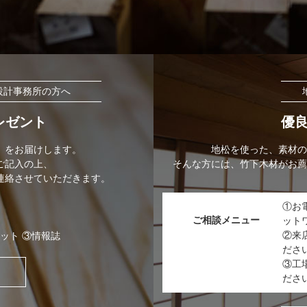
設計事務所の方へ
レゼント
優
」をお届けします。
地松を使った、素材の
ご記入の上、
そんな方には、竹下木材がお薦
連絡させていただきます。
①お
ご相談メニュー
ット
②来
ット ③情報誌
ださ
③工
ださ