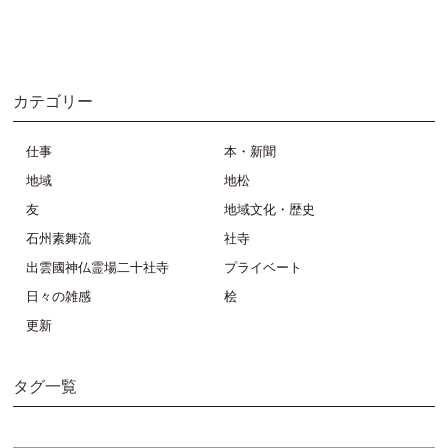
カテゴリー
仕事
本・新聞
地域
地松
友
地域文化・歴史
石州素舞流
社寺
出雲國神仏霊場二十社寺
プライベート
日々の雑感
桧
更新
タグ一覧