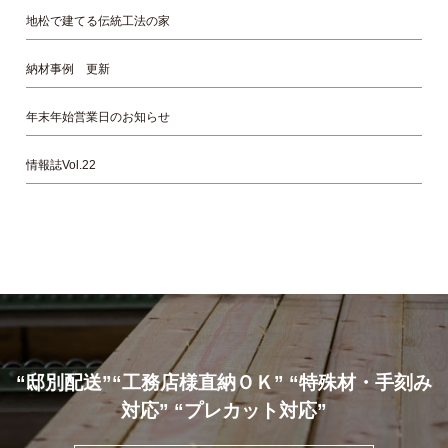
地松で建てる伝統工法の家
納材事例 更新
年末年始営業日のお知らせ
情報誌Vol.22
“邸別配送”“工務店様直納ＯＫ” “特殊材・手刻み
対応” “プレカット対応”