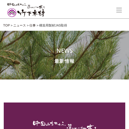
TOP
>
ニュース
>
仕事
>
構造用製材JAS取得
NEWS
最新情報