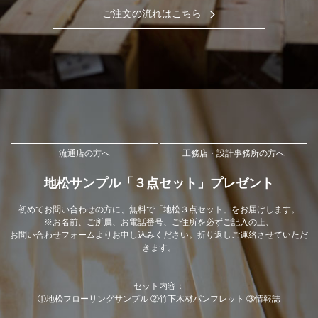
ご注文の流れはこちら
流通店の方へ
工務店・設計事務所の方へ
地松サンプル「３点セット」プレゼント
初めてお問い合わせの方に、無料で「地松３点セット」をお届けします。
※お名前、ご所属、お電話番号、ご住所を必ずご記入の上、
お問い合わせフォームよりお申し込みください。折り返しご連絡させていただ
きます。
セット内容：
①地松フローリングサンプル ②竹下木材パンフレット ③情報誌