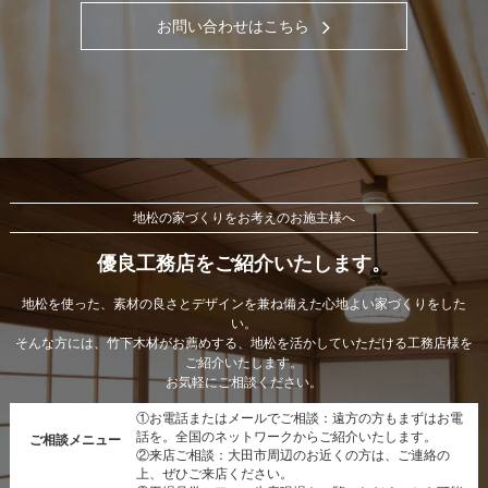
お問い合わせはこちら
地松の家づくりをお考えのお施主様へ
優良工務店をご紹介いたします。
地松を使った、素材の良さとデザインを兼ね備えた心地よい家づくりをした
い。
そんな方には、竹下木材がお薦めする、地松を活かしていただける工務店様を
ご紹介いたします。
お気軽にご相談ください。
①お電話またはメールでご相談：遠方の方もまずはお電
話を。全国のネットワークからご紹介いたします。
ご相談メニュー
②来店ご相談：大田市周辺のお近くの方は、ご連絡の
上、ぜひご来店ください。