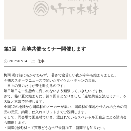
第3回 産地共催セミナー開催します
2015/07/14
仕事
梅雨 明け前にもかかわらず、 暑さで寝苦しい夜が今年も始まりました。
今朝のスポーツニュースで聞いたマイケル・チャンの言葉。
「日々の努力だけが夢を叶えるのです」
毎日毎日を一生懸命に悔いのないよう頑張っていきたいですね。
さて、熱い夏の始まりに、第３回目となりました「産地共催交流セミナー」を
大阪と東京で開催します。
全国12の地域から国産材のメーカーが集い、国産材の産地や仕入れのための商
品の品質、納期、仕入れメリットまでご説明します。
そして、同会場で国産材でいま、選ばれているスペシャル工務店による講演会
も開催します。
・国産(地域)材って実際どうなの!?最新加工・新商品を知りたい。