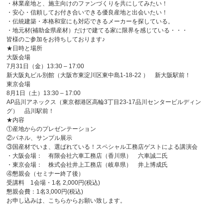
・林業産地と、施主向けのファンづくりを共にしてみたい！
・安心・信頼してお付き合いできる優良産地と出会いたい！
・伝統建築・本格和室にも対応できるメーカーを探している。
・地元材(補助金県産材）だけで建てる家に限界を感じている・・・
皆様のご参加をお待ちしております♪
★日時と場所
大阪会場
7月31日（金）13:30 – 17:00
新大阪丸ビル別館（大阪市東淀川区東中島1-18-22 ） 新大阪駅前！
東京会場
8月1日（土）13:30 – 17:00
AP品川アネックス（東京都港区高輪3丁目23-17品川センタービルディン
グ） 品川駅前！
★内容
①産地からのプレゼンテーション
②パネル、サンプル展示
③国産材でいま、選ばれている！スペシャル工務店ゲストによる講演会
・大阪会場： 有限会社六車工務店（香川県） 六車誠二氏
・東京会場： 株式会社井上工務店（岐阜県） 井上博成氏
④懇親会（セミナー終了後）
受講料 1会場・1名 2,000円(税込)
懇親会費：1名3,000円(税込)
お申し込みは、こちらからお願い致します。