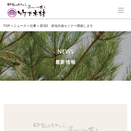
TOP
>
ニュース
>
仕事
>
第3回 産地共催セミナー開催します
NEWS
最新情報