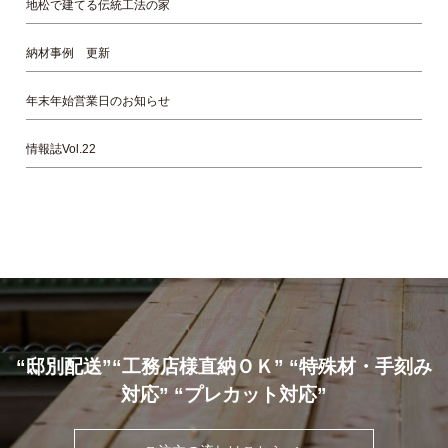
地松で建てる伝統工法の家
納材事例 更新
年末年始営業日のお知らせ
情報誌Vol.22
“邸別配送”“工務店様直納ＯＫ” “特殊材・手刻み
対応” “プレカット対応”