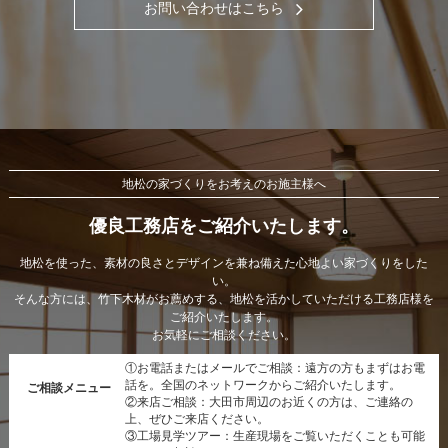
お問い合わせはこちら
地松の家づくりをお考えのお施主様へ
優良工務店をご紹介いたします。
地松を使った、素材の良さとデザインを兼ね備えた心地よい家づくりをした
い。
そんな方には、竹下木材がお薦めする、地松を活かしていただける工務店様を
ご紹介いたします。
お気軽にご相談ください。
①お電話またはメールでご相談：遠方の方もまずはお電
話を。全国のネットワークからご紹介いたします。
ご相談メニュー
②来店ご相談：大田市周辺のお近くの方は、ご連絡の
上、ぜひご来店ください。
③工場見学ツアー：生産現場をご覧いただくことも可能