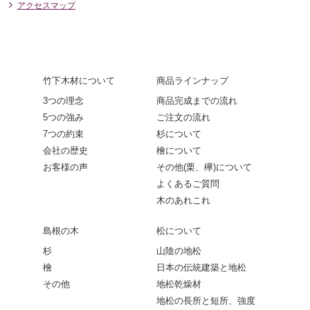
アクセスマップ
竹下木材について
商品ラインナップ
3つの理念
商品完成までの流れ
5つの強み
ご注文の流れ
7つの約束
杉について
会社の歴史
檜について
お客様の声
その他(栗、欅)について
よくあるご質問
木のあれこれ
島根の木
松について
杉
山陰の地松
檜
日本の伝統建築と地松
その他
地松乾燥材
地松の長所と短所、強度