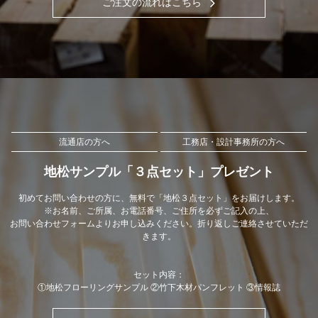
ご注文の流れはこちら
流通店の方へ
工務店・設計事務所の方へ
地松サンプル「３点セット」プレゼント
初めてお問い合わせの方に、無料で「地松３点セット」をお届けします。
※お名前、ご所属、お電話番号、ご住所を必ずご記入の上、
お問い合わせフォームよりお申し込みください。折り返しご連絡させていただ
きます。
セット内容：
①地松フローリングサンプル ②竹下木材パンフレット ③情報誌