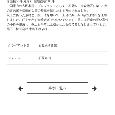
床面積50坪(延床) 敷地面積183坪
中国電力の古民家再生プロジェクトとして、石見銀山大森地区に築120年
の古民家を伝統的な趣の外観を残したまま再生されました。
風土にあった素材と伝統工法を用いて、土台に栗、梁･桁には地松を使用
しました。釘を使わず金輪継ぎでつないでいます。壁には寿命の長い寒竹
の小舞を使用し、壁土も半年以上寝かせたもので藁となじませています。
施工 株式会社 中島工務店様
クライアント名
石見あすみ館
ジャンル
石見銀山
事例一覧へ