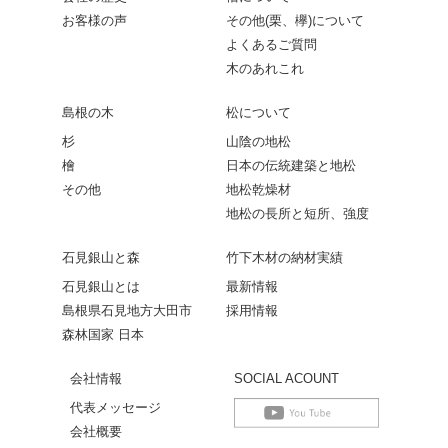
お客様の声
その他(栗、欅)について
よくあるご質問
木のあれこれ
島根の木
松について
杉
山陰の地松
檜
日本の伝統建築と地松
その他
地松乾燥材
地松の長所と短所、強度
石見銀山と森
竹下木材の納材実績
石見銀山とは
最新情報
島根県石見地方大田市
採用情報
森林国家 日本
会社情報
SOCIAL ACOUNT
代表メッセージ
会社概要