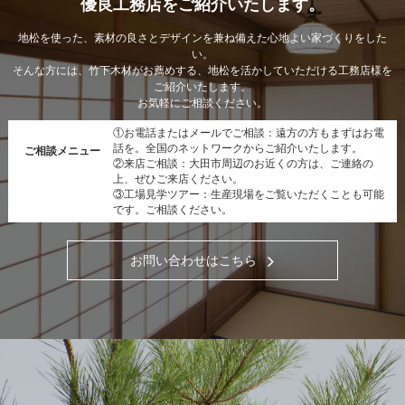
優良工務店をご紹介いたします。
地松を使った、素材の良さとデザインを兼ね備えた心地よい家づくりをした
い。
そんな方には、竹下木材がお薦めする、地松を活かしていただける工務店様を
ご紹介いたします。
お気軽にご相談ください。
①お電話またはメールでご相談：遠方の方もまずはお電
話を。全国のネットワークからご紹介いたします。
ご相談メニュー
②来店ご相談：大田市周辺のお近くの方は、ご連絡の
上、ぜひご来店ください。
③工場見学ツアー：生産現場をご覧いただくことも可能
です。ご相談ください。
お問い合わせはこちら