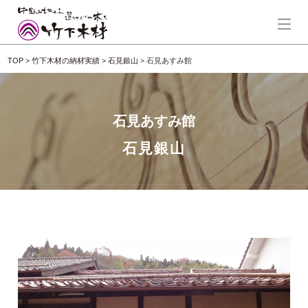
TOP
>
竹下木材の納材実績
>
石見銀山
>
石見あすみ館
石見あすみ館
石見銀山